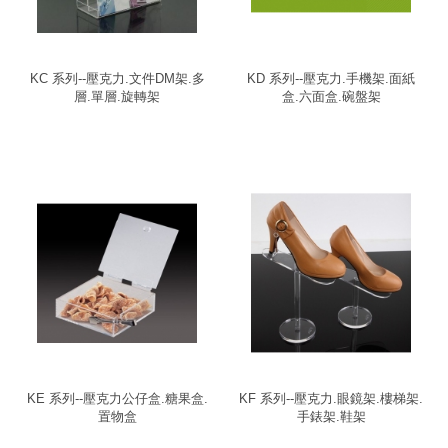
KC 系列--壓克力.文件DM架.多
KD 系列--壓克力.手機架.面紙
層.單層.旋轉架
盒.六面盒.碗盤架
KE 系列--壓克力公仔盒.糖果盒.
KF 系列--壓克力.眼鏡架.樓梯架.
置物盒
手錶架.鞋架