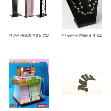
KI 系列--壓克力.領獎台.文鎮
KJ 系列--手飾項鍊台.耳環架