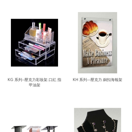
KG 系列--壓克力彩妝架.口紅.指
KH 系列---壓克力.銅扣海報架
甲油架