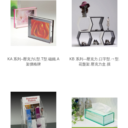
KA 系列--壓克力L型.T型.磁鐵.A
KB 系列---壓克力.口字型.ㄇ型.
架價格牌
花盤架.壓克力盒.摸