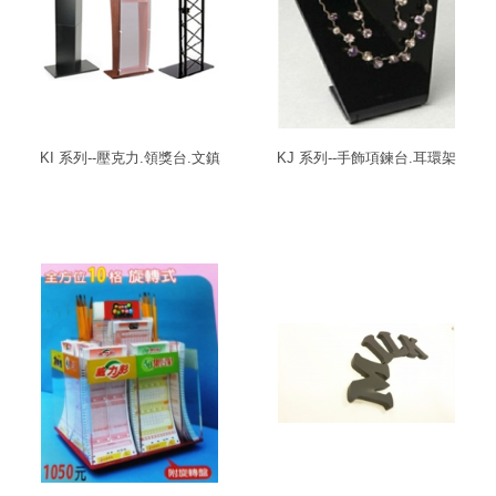
KI 系列--壓克力.領獎台.文鎮
KJ 系列--手飾項鍊台.耳環架