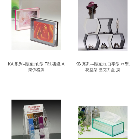
KA 系列--壓克力L型.T型.磁鐵.A
KB 系列---壓克力.口字型.ㄇ型.
架價格牌
花盤架.壓克力盒.摸