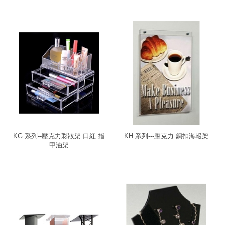
KG 系列--壓克力彩妝架.口紅.指
KH 系列---壓克力.銅扣海報架
甲油架