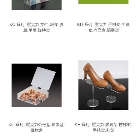
KC 系列--壓克力.文件DM架.多
KD 系列--壓克力.手機架.面紙
層.單層.旋轉架
盒.六面盒.碗盤架
KE 系列--壓克力公仔盒.糖果盒.
KF 系列--壓克力.眼鏡架.樓梯架.
置物盒
手錶架.鞋架