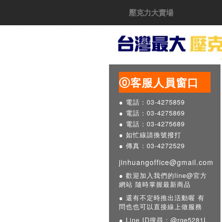
壓克力大賣場
⓪客服人員窗口
● 電話：03-4275859
● 電話：03-4275869
● 電話：03-4275689
● 如忙線請換號撥打
● 傳真：03-4272529
jinhuangoffice@gmail.com
● 歡迎加入我們的line@官方
網站 隨時掌握最新商品
● 還有不定時推出活動喔 有
問也也可以直接線上做服務
● Line ID搜尋：@rge5281L