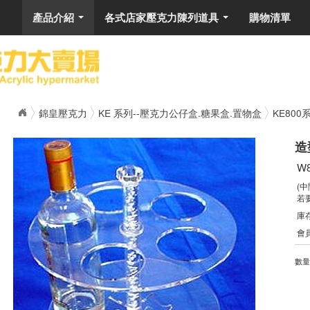
產品介紹
各式店家壓克力陳列道具
購物清單
...
...
錦皇壓克力
KE 系列--壓克力公仔盒.糖果盒.置物盒
KE800
造
W8
(
若
庫
會
數