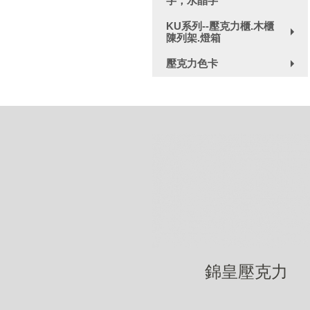
字，水晶字
+
KU系列--壓克力櫃.木櫃
陳列架.燈箱
+
壓克力色卡
+
錦皇壓克力