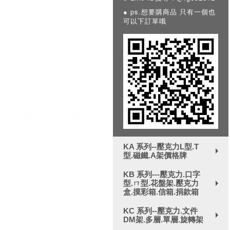
● ps.想要購商品 只有一個也
可以下訂單哦
KA 系列--壓克力L型.T
型.磁鐵.A架價格牌
+
KB 系列---壓克力.口字
型.ㄇ型.花盤架.壓克力
+
盒.摸彩箱.信箱.捐款箱
KC 系列--壓克力.文件
DM架.多層.單層.旋轉架
+