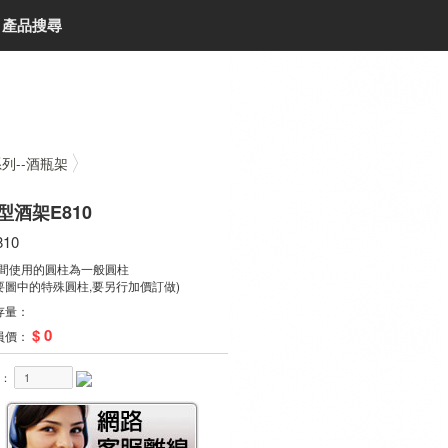
產品搜尋
系列--酒瓶架
型酒架E810
10
中間使用的圓柱為一般圓柱
要圖中的特殊圓柱,要另行加價訂做)
存量：
$ 0
員價：
量：