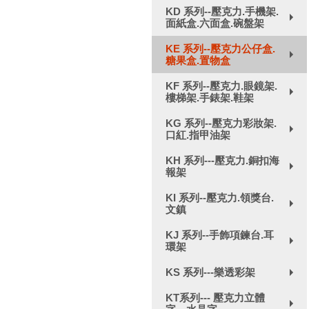
KD 系列--壓克力.手機架.
面紙盒.六面盒.碗盤架
+
KE 系列--壓克力公仔盒.
糖果盒.置物盒
+
KF 系列--壓克力.眼鏡架.
樓梯架.手錶架.鞋架
+
KG 系列--壓克力彩妝架.
口紅.指甲油架
+
KH 系列---壓克力.銅扣海
報架
+
KI 系列--壓克力.領獎台.
文鎮
+
KJ 系列--手飾項鍊台.耳
環架
+
KS 系列---樂透彩架
+
KT系列--- 壓克力立體