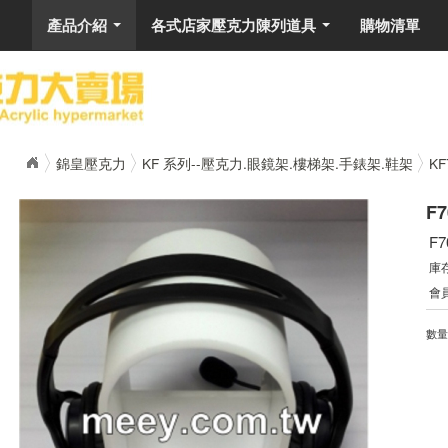
產品介紹
各式店家壓克力陳列道具
購物清單
...
...
錦皇壓克力
KF 系列--壓克力.眼鏡架.樓梯架.手錶架.鞋架
K
F7
F7
庫
會
數