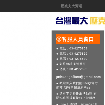
壓克力大賣場
⓪客服人員窗口
● 電話：03-4275859
● 電話：03-4275869
● 電話：03-4275689
● 如忙線請換號撥打
● 傳真：03-4272529
jinhuangoffice@gmail.com
● 歡迎加入我們的line@官方
網站 隨時掌握最新商品
● 還有不定時推出活動喔 有
問也也可以直接線上做服務
● Line ID搜尋：@rge5281L