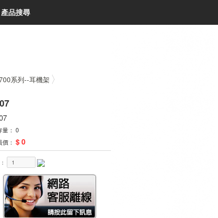
產品搜尋
F700系列--耳機架
07
07
存量： 0
$ 0
員價：
量：