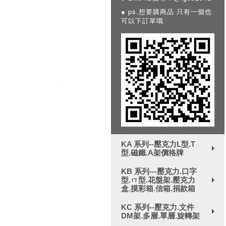
● ps.想要購商品 只有一個也
可以下訂單哦
KA 系列--壓克力L型.T
型.磁鐵.A架價格牌
+
KB 系列---壓克力.口字
型.ㄇ型.花盤架.壓克力
+
盒.摸彩箱.信箱.捐款箱
KC 系列--壓克力.文件
DM架.多層.單層.旋轉架
+