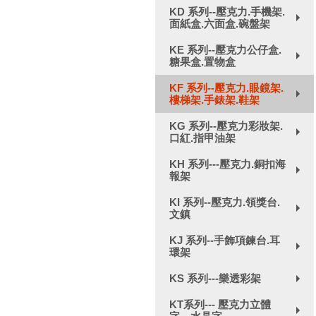
KD 系列--壓克力.手機架.
面紙盒.六面盒.碗盤架
+
KE 系列--壓克力公仔盒.
糖果盒.置物盒
+
KF 系列--壓克力.眼鏡架.
樓梯架.手錶架.鞋架
+
KG 系列--壓克力彩妝架.
口紅.指甲油架
+
KH 系列---壓克力.銅扣海
報架
+
KI 系列--壓克力.領獎台.
文鎮
+
KJ 系列--手飾項鍊台.耳
環架
+
KS 系列---樂透彩架
+
KT系列--- 壓克力立體