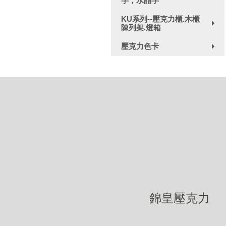
字，水晶字
+
KU系列--壓克力櫃.木櫃
陳列架.燈箱
+
壓克力色卡
+
錦皇壓克力