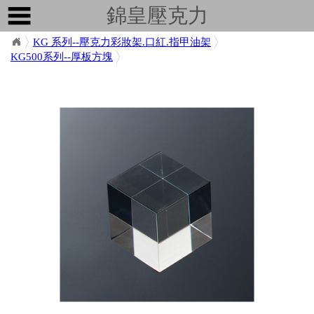
錦皇壓克力
KG 系列--壓克力彩妝架.口紅.指甲油架
KG500系列--厚板方塊