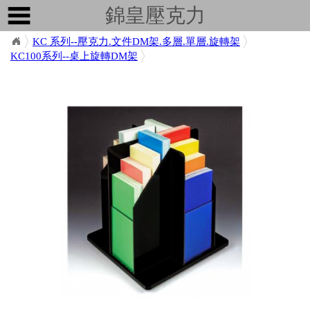
錦皇壓克力
KC 系列--壓克力.文件DM架.多層.單層.旋轉架
KC100系列--桌上旋轉DM架