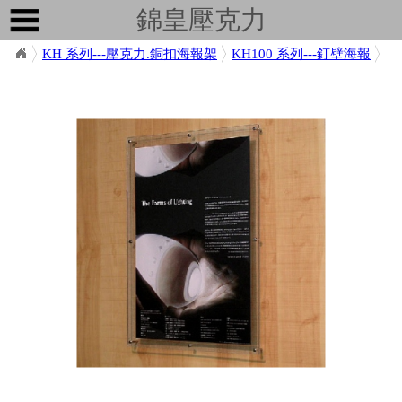
錦皇壓克力
KH 系列---壓克力.銅扣海報架
KH100 系列---釘壁海報